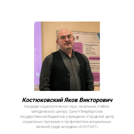
Костюковский Яков Викторович
Кандидат социологических наук, начальник Учебно-
методического центра, Санкт-Петербургское
государственное бюджетное учреждение «Городской центр
социальных программ и профилактики асоциальных
явлений среди молодежи «КОНТАКТ»