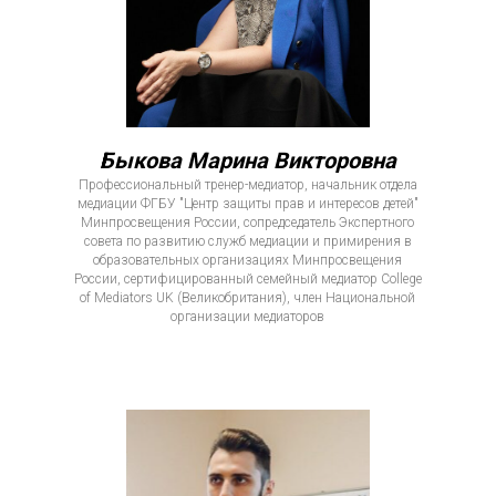
Быкова Марина Викторовна
Профессиональный тренер-медиатор, начальник отдела
медиации ФГБУ "Центр защиты прав и интересов детей"
Минпросвещения России, сопредседатель Экспертного
совета по развитию служб медиации и примирения в
образовательных организациях Минпросвещения
России, сертифицированный семейный медиатор College
of Mediators UK (Великобритания), член Национальной
организации медиаторов